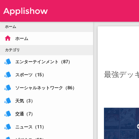
ホーム
home
ホーム
カテゴリ
style
エンターテインメント（87）
最強デッキ
style
スポーツ（15）
style
ソーシャルネットワーク（86）
style
天気（3）
style
交通（7）
style
ニュース（11）