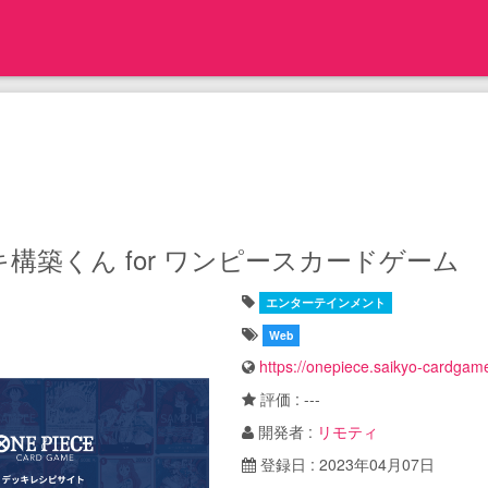
構築くん for ワンピースカードゲーム
エンターテインメント
Web
https://onepiece.saikyo-cardgame
評価 : ---
開発者 :
リモティ
登録日 : 2023年04月07日