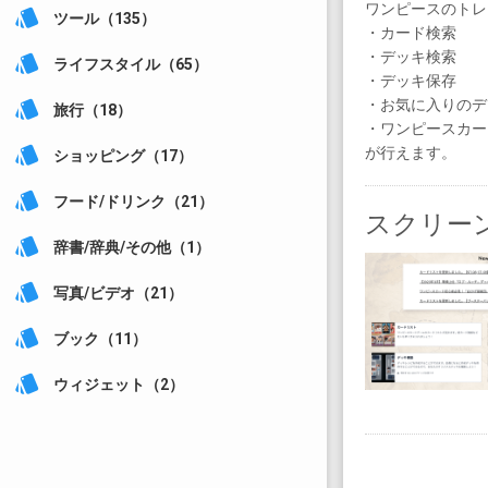
ワンピースのトレ
style
ツール（135）
・カード検索
・デッキ検索
style
ライフスタイル（65）
・デッキ保存
・お気に入りのデ
style
旅行（18）
・ワンピースカー
が行えます。
style
ショッピング（17）
style
フード/ドリンク（21）
スクリー
style
辞書/辞典/その他（1）
style
写真/ビデオ（21）
style
ブック（11）
style
ウィジェット（2）