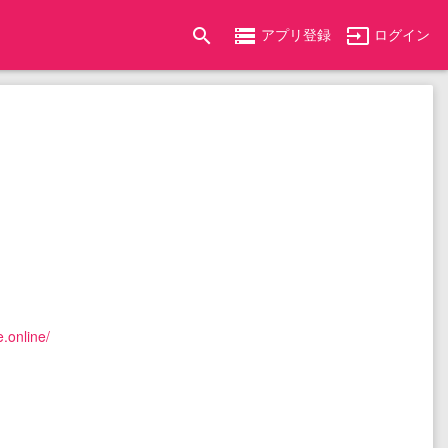
search
storage
input
アプリ登録
ログイン
.online/