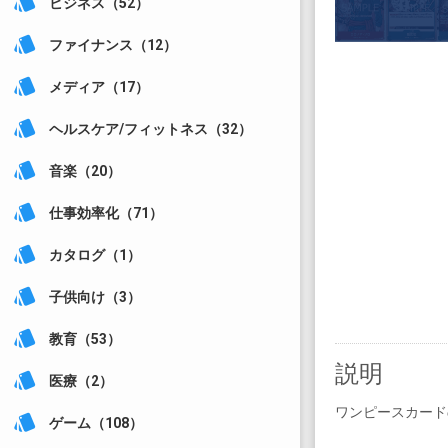
style
ビジネス（52）
style
ファイナンス（12）
style
メディア（17）
style
ヘルスケア/フィットネス（32）
style
音楽（20）
style
仕事効率化（71）
style
カタログ（1）
style
子供向け（3）
style
教育（53）
説明
style
医療（2）
ワンピースカード
style
ゲーム（108）