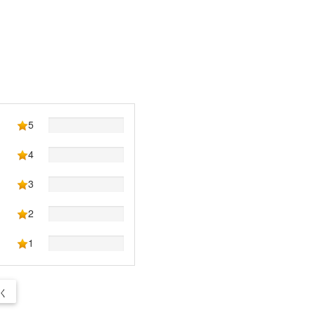
5
4
3
2
1
く