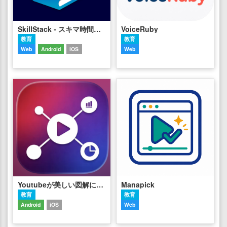
SkillStack - スキマ時間でIT資格合格
VoiceRuby
教育
教育
Web
Android
iOS
Web
Youtubeが美しい図解になる。｜InfoTube
Manapick
教育
教育
Android
iOS
Web