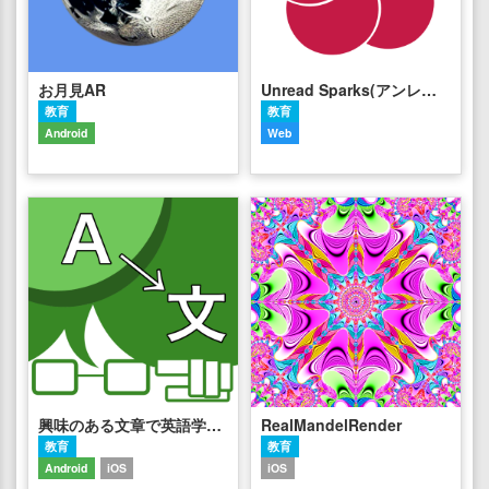
お月見AR
Unread Sparks(アンレッド・スパークス)
教育
教育
Android
Web
興味のある文章で英語学習BadEasyTranslator
RealMandelRender
教育
教育
Android
iOS
iOS