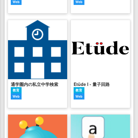
Web
Web
通学圏内の私立中学検索
Etüde I - 量子回路
教育
教育
Web
Web