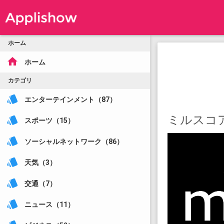
ホーム
home
ホーム
カテゴリ
style
エンターテインメント（87）
ミルスコア
style
スポーツ（15）
style
ソーシャルネットワーク（86）
style
天気（3）
style
交通（7）
style
ニュース（11）