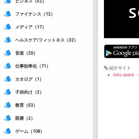
style
ビジネス（52）
style
ファイナンス（12）
style
メディア（17）
style
ヘルスケア/フィットネス（32）
style
音楽（20）
style
仕事効率化（71）
紹介サイト
miru sco
style
カタログ（1）
style
子供向け（3）
style
教育（53）
style
医療（2）
style
ゲーム（108）