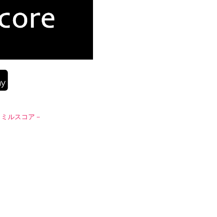
re －ミルスコア－