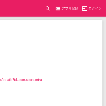
search
storage
input
アプリ登録
ログイン
ps/details?id=com.score.miru