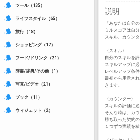
style
ツール（135）
説明
style
ライフスタイル（65）
「あなたは自分の
ミルスコアは自分
style
旅行（18）
スキル、カウンタ
style
ショッピング（17）
〈スキル〉
style
自分のスキルを評
フード/ドリンク（21）
スキルアップに必
style
レベルアップ条件
辞書/辞典/その他（1）
最初から用意され
style
きます。
写真/ビデオ（21）
style
ブック（11）
〈カウンター〉
スキルの評価に迷
style
ウィジェット（2）
そんな時は、カウ
勝ち取った契約の
１つずつ実績を積
〈パーセント〉