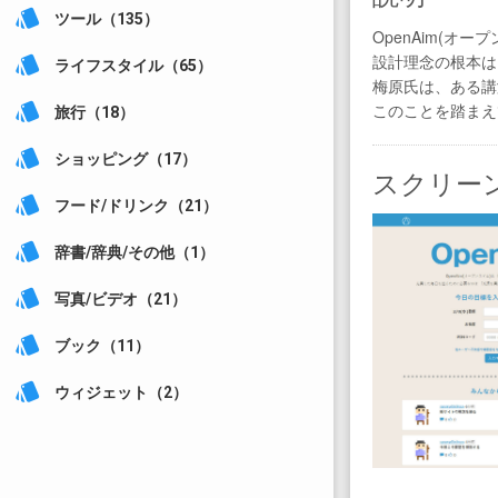
style
ツール（135）
OpenAim(
設計理念の根本は
style
ライフスタイル（65）
梅原氏は、ある講
style
このことを踏まえ
旅行（18）
style
ショッピング（17）
スクリー
style
フード/ドリンク（21）
style
辞書/辞典/その他（1）
style
写真/ビデオ（21）
style
ブック（11）
style
ウィジェット（2）