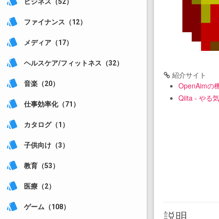
style
ビジネス（52）
style
ファイナンス（12）
style
メディア（17）
style
ヘルスケア/フィットネス（32）
紹介サイト
style
音楽（20）
OpenAim
Qiita -
style
仕事効率化（71）
style
カタログ（1）
style
子供向け（3）
style
教育（53）
style
医療（2）
style
ゲーム（108）
説明