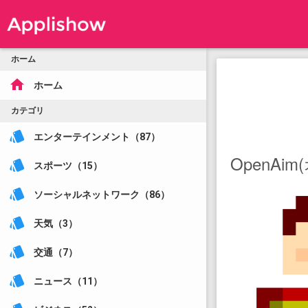
ホーム
home
ホーム
カテゴリ
style
エンターテインメント（87）
OpenAi
style
スポーツ（15）
style
ソーシャルネットワーク（86）
style
天気（3）
style
交通（7）
style
ニュース（11）