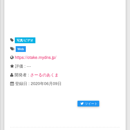
写真/ビデオ
Web
https://otake.mydns.jp/
評価 : ---
開発者 :
さーるのあくま
登録日 : 2020年06月09日
ツイート