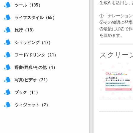
生成AIを活用し
style
ツール（135）
①「ナレーション
style
ライフスタイル（65）
②その物語に登場
③最後に①②で作
style
旅行（18）
を読めます。
style
ショッピング（17）
スクリー
style
フード/ドリンク（21）
style
辞書/辞典/その他（1）
style
写真/ビデオ（21）
style
ブック（11）
style
ウィジェット（2）