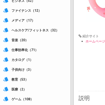
style
ビジネス（52）
style
ファイナンス（12）
style
メディア（17）
style
ヘルスケア/フィットネス（32）
紹介サイト
style
音楽（20）
ホームペー
style
仕事効率化（71）
style
カタログ（1）
style
子供向け（3）
style
教育（53）
style
医療（2）
説明
style
ゲーム（108）