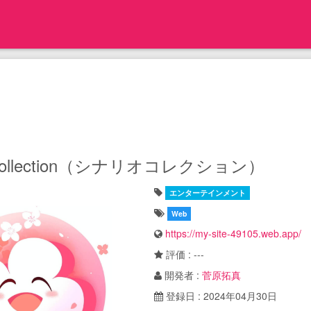
ioCollection（シナリオコレクション）
エンターテインメント
Web
https://my-site-49105.web.app/
評価 : ---
開発者 :
菅原拓真
登録日 : 2024年04月30日