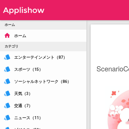
ホーム
home
ホーム
カテゴリ
style
エンターテインメント（87）
Scenar
style
スポーツ（15）
style
ソーシャルネットワーク（86）
style
天気（3）
style
交通（7）
style
ニュース（11）