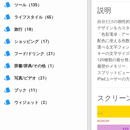
style
ツール（135）
説明
style
ライフスタイル（65）
自分だけの個性的
デザインをカスタ
style
旅行（18）
「色彩電卓 - 
配色に使える色数
style
ショッピング（17）
選べる文字フォン
style
キーの文字サイズ
フード/ドリンク（21）
120種類の着せ
style
履歴やメモリー、
辞書/辞典/その他（1）
スプリットビュー
style
iPadユーザーの
写真/ビデオ（21）
style
ブック（11）
スクリー
style
ウィジェット（2）