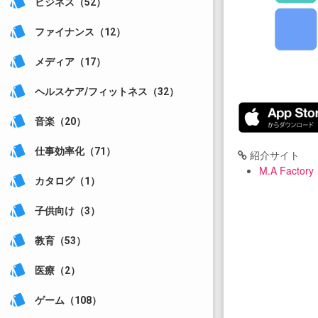
style
ビジネス（52）
style
ファイナンス（12）
style
メディア（17）
style
ヘルスケア/フィットネス（32）
style
音楽（20）
style
仕事効率化（71）
紹介サイト
M.A Factory
style
カタログ（1）
style
子供向け（3）
style
教育（53）
style
医療（2）
style
ゲーム（108）