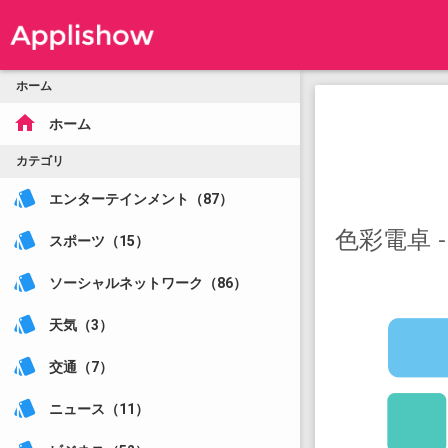
ホーム
home
ホーム
カテゴリ
style
エンターテインメント（87）
色彩電卓 
style
スポーツ（15）
style
ソーシャルネットワーク（86）
style
天気（3）
style
交通（7）
style
ニュース（11）