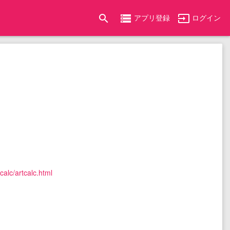
search
storage
input
アプリ登録
ログイン
calc/artcalc.html