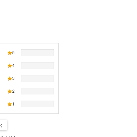
5
4
3
2
1
く