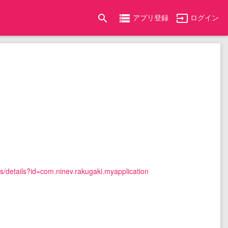
search
storage
input
アプリ登録
ログイン
ps/details?id=com.ninev.rakugaki.myapplication