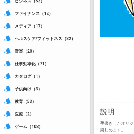
style
ビジネス（52）
style
ファイナンス（12）
style
メディア（17）
style
ヘルスケア/フィットネス（32）
style
音楽（20）
style
仕事効率化（71）
style
カタログ（1）
style
子供向け（3）
style
教育（53）
説明
style
医療（2）
手書きしたオリジ
style
ゲーム（108）
楽しめます。