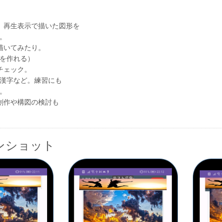
。再生表示で描いた図形を
。
描いてみたり。
を作れる）
チェック。
漢字など。練習にも
。
創作や構図の検討も
ンショット