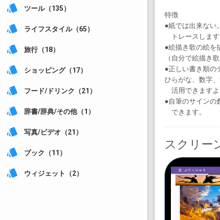
style
ツール（135）
特徴
●紙では出来ない
style
ライフスタイル（65）
トレースします
●絵描き歌の絵を
style
旅行（18）
（自分で絵描き歌
●正しい書き順の
style
ショッピング（17）
ひらがな、数字、
style
活用できますよ
フード/ドリンク（21）
●自筆のサインの
style
できます。
辞書/辞典/その他（1）
style
写真/ビデオ（21）
スクリー
style
ブック（11）
style
ウィジェット（2）