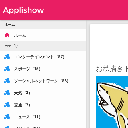
ホーム
home
ホーム
カテゴリ
style
エンターテインメント（87）
お絵描き
style
スポーツ（15）
style
ソーシャルネットワーク（86）
style
天気（3）
style
交通（7）
style
ニュース（11）