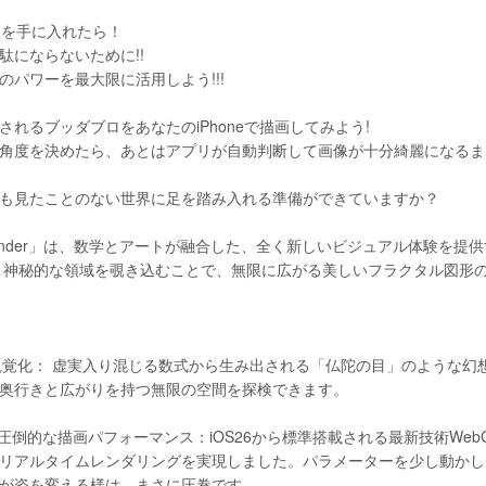
Padを手に入れたら！
駄にならないために!!
のパワーを最大限に活用しよう!!!
されるブッダブロをあなたのiPhoneで描画してみよう!
角度を決めたら、あとはアプリが自動判断して画像が十分綺麗になるま
も見たことのない世界に足を踏み入れる準備ができていますか？
dhaRender」は、数学とアートが融合した、全く新しいビジュアル体験
いう神秘的な領域を覗き込むことで、無限に広がる美しいフラクタル図形
を視覚化： 虚実入り混じる数式から生み出される「仏陀の目」のような
奥行きと広がりを持つ無限の空間を探検できます。
による圧倒的な描画パフォーマンス：iOS26から標準搭載される最新技術W
リアルタイムレンダリングを実現しました。パラメーターを少し動かし
が姿を変える様は、まさに圧巻です。