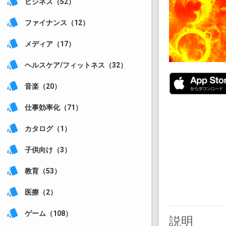
style
ビジネス（52）
style
ファイナンス（12）
style
メディア（17）
style
ヘルスケア/フィットネス（32）
style
音楽（20）
style
仕事効率化（71）
style
カタログ（1）
style
子供向け（3）
style
教育（53）
style
医療（2）
style
ゲーム（108）
説明