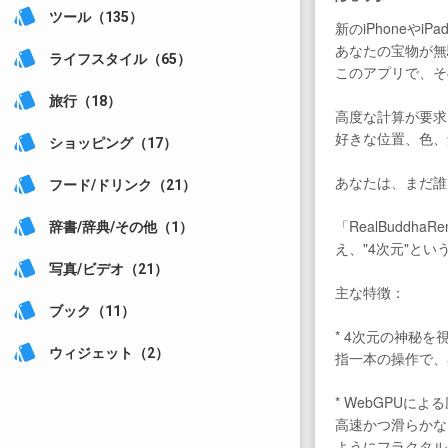
style
ツール（135）
新のiPhoneやi
あなたの宝物が無
style
ライフスタイル（65）
このアプリで、そ
style
旅行（18）
高度な計算が要求
好きな位置、色、
style
ショッピング（17）
あなたは、まだ誰
style
フード/ドリンク（21）
style
「RealBud
辞書/辞典/その他（1）
え、"4次元"と
style
写真/ビデオ（21）
主な特徴：
style
ブック（11）
* 4次元の神秘
style
ウィジェット（2）
指一本の操作で、
* WebGPU
高速かつ滑らかな
ようにフラクタル