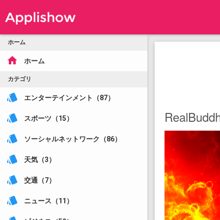
ホーム
home
ホーム
カテゴリ
style
エンターテインメント（87）
RealBudd
style
スポーツ（15）
style
ソーシャルネットワーク（86）
style
天気（3）
style
交通（7）
style
ニュース（11）