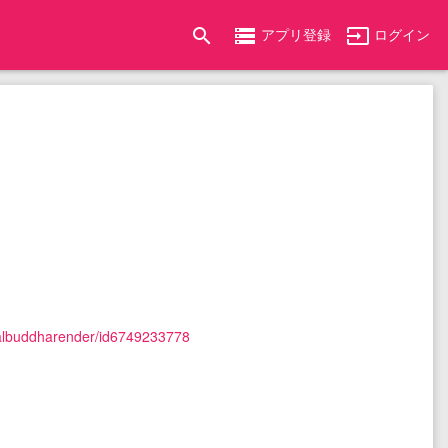
search
storage
input
アプリ登録
ログイン
ealbuddharender/id6749233778