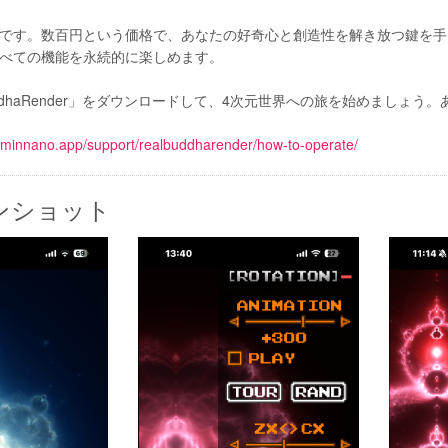
です。数百円という価格で、あなたの好奇心と創造性を解き放つ鍵を手
べての機能を永続的に楽しめます。
uddhaRender」をダウンロードして、4次元世界への旅を始めまし
//minnano.app/support/realbuddharender/how-to-operate/
ンショット