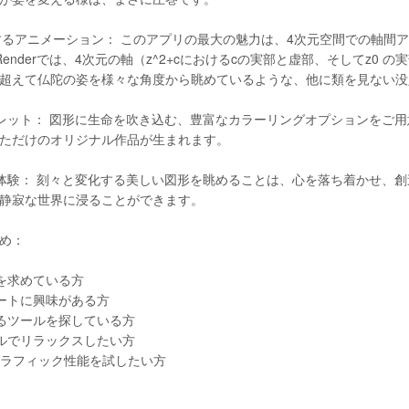
旅するアニメーション： このアプリの最大の魅力は、4次元空間での軸間
dhaRenderでは、4次元の軸（z^2+cにおけるcの実部と虚部、そして
超えて仏陀の姿を様々な角度から眺めているような、他に類を見ない没
パレット： 図形に生命を吹き込む、豊富なカラーリングオプションをご
ただけのオリジナル作品が生まれます。
な体験： 刻々と変化する美しい図形を眺めることは、心を落ち着かせ、
静寂な世界に浸ることができます。
め：
験を求めている方
アートに興味がある方
するツールを探している方
アルでリラックスしたい方
Padのグラフィック性能を試したい方