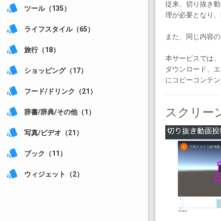
従来、切り抜き動
style
ツール（135）
理が必要となり、
style
ライフスタイル（65）
また、同じ内容の
style
旅行（18）
本サービスでは、
ダウンロード、エ
style
ショッピング（17）
にコピーコンテン
style
フード/ドリンク（21）
スクリー
style
辞書/辞典/その他（1）
style
写真/ビデオ（21）
style
ブック（11）
style
ウィジェット（2）