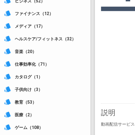
style
ビジネス（52）
style
ファイナンス（12）
style
メディア（17）
style
ヘルスケア/フィットネス（32）
style
音楽（20）
style
仕事効率化（71）
style
カタログ（1）
style
子供向け（3）
style
教育（53）
説明
style
医療（2）
動画配信サービス
style
ゲーム（108）