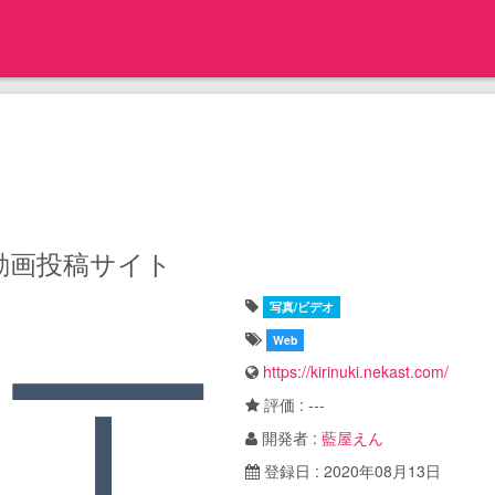
動画投稿サイト
写真/ビデオ
Web
https://kirinuki.nekast.com/
評価 : ---
開発者 :
藍屋えん
登録日 : 2020年08月13日