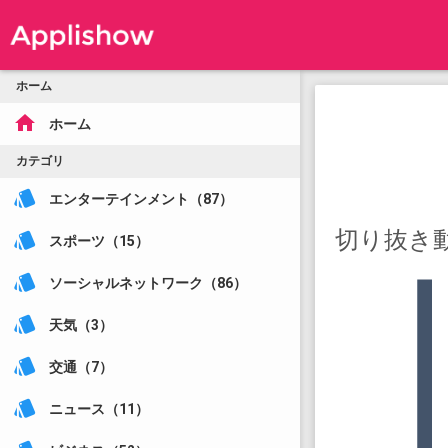
ホーム
home
ホーム
カテゴリ
style
エンターテインメント（87）
切り抜き
style
スポーツ（15）
style
ソーシャルネットワーク（86）
style
天気（3）
style
交通（7）
style
ニュース（11）