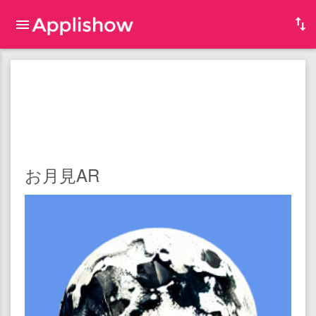
お月見AR