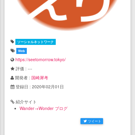
ソーシャルネットワーク
Web
https://seetomorrow.tokyo/
評価 : ---
開発者 :
国崎犀考
登録日 : 2020年02月01日
紹介サイト
Wander→Wonder ブログ
ツイート