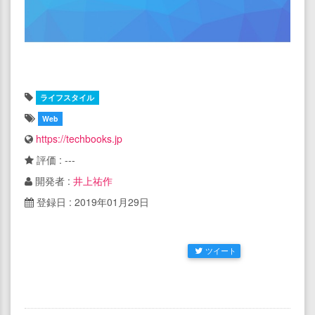
ライフスタイル
Web
https://techbooks.jp
評価 : ---
開発者 :
井上祐作
登録日 : 2019年01月29日
ツイート