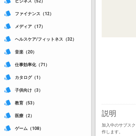
style
ビジネス（52）
style
ファイナンス（12）
style
メディア（17）
style
ヘルスケア/フィットネス（32）
style
音楽（20）
style
仕事効率化（71）
style
カタログ（1）
style
子供向け（3）
style
教育（53）
説明
style
医療（2）
加入中のサブスク
style
ゲーム（108）
作します。