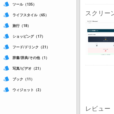
style
ツール（135）
スクリー
style
ライフスタイル（65）
style
旅行（18）
style
ショッピング（17）
style
フード/ドリンク（21）
style
辞書/辞典/その他（1）
style
写真/ビデオ（21）
style
ブック（11）
style
ウィジェット（2）
レビュー