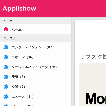
ホーム
home
ホーム
カテゴリ
style
エンターテインメント（87）
サブスク
style
スポーツ（15）
style
ソーシャルネットワーク（86）
style
天気（3）
style
交通（7）
style
ニュース（11）