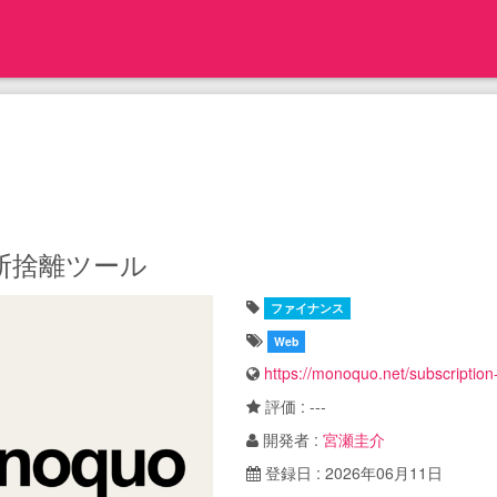
断捨離ツール
ファイナンス
Web
https://monoquo.net/subscription-
評価 : ---
開発者 :
宮瀬圭介
登録日 : 2026年06月11日