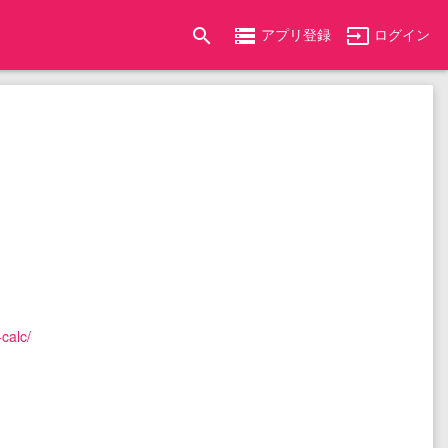
search
storage
input
アプリ登録
ログイン
calc/