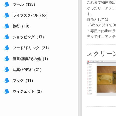
これまで物体検出
style
ツール（135）
かったり、アノテ
す。
style
ライフスタイル（65）
特徴としては
・WebアプリでD
style
旅行（18）
・専用のpyth
等々です。アノテ
style
ショッピング（17）
style
フード/ドリンク（21）
スクリー
style
辞書/辞典/その他（1）
style
写真/ビデオ（21）
style
ブック（11）
style
ウィジェット（2）