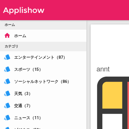
ホーム
home
ホーム
カテゴリ
style
エンターテインメント（87）
annt
style
スポーツ（15）
style
ソーシャルネットワーク（86）
style
天気（3）
style
交通（7）
style
ニュース（11）