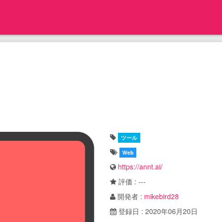
ツール
Web
https://annt.ai/
評価 : ---
開発者 :
mikebird28
登録日 : 2020年06月20日