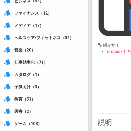
style
ビジネス（52）
style
ファイナンス（12）
style
メディア（17）
style
ヘルスケア/フィットネス（32）
紹介サイト
style
音楽（20）
Dropbox
style
仕事効率化（71）
style
カタログ（1）
style
子供向け（3）
style
教育（53）
style
医療（2）
説明
style
ゲーム（108）