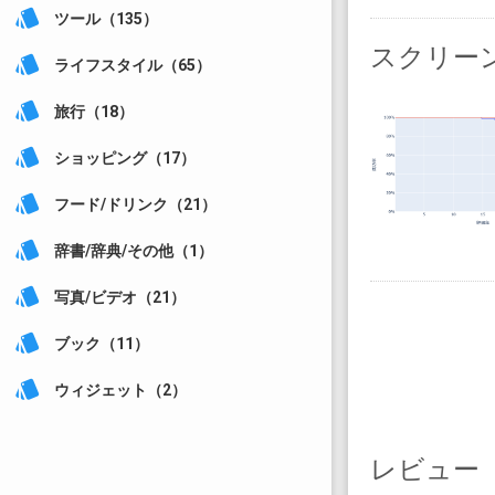
style
ツール（135）
スクリー
style
ライフスタイル（65）
style
旅行（18）
style
ショッピング（17）
style
フード/ドリンク（21）
style
辞書/辞典/その他（1）
style
写真/ビデオ（21）
style
ブック（11）
style
ウィジェット（2）
レビュー