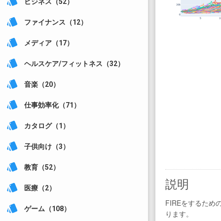
style
ビジネス（52）
style
ファイナンス（12）
style
メディア（17）
style
ヘルスケア/フィットネス（32）
style
音楽（20）
style
仕事効率化（71）
style
カタログ（1）
style
子供向け（3）
style
教育（52）
説明
style
医療（2）
FIREをするた
style
ゲーム（108）
ります。