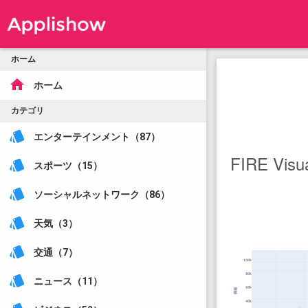
ホーム
home
ホーム
カテゴリ
style
エンターテインメント（87）
FIRE Visua
style
スポーツ（15）
style
ソーシャルネットワーク（86）
style
天気（3）
style
交通（7）
style
ニュース（11）