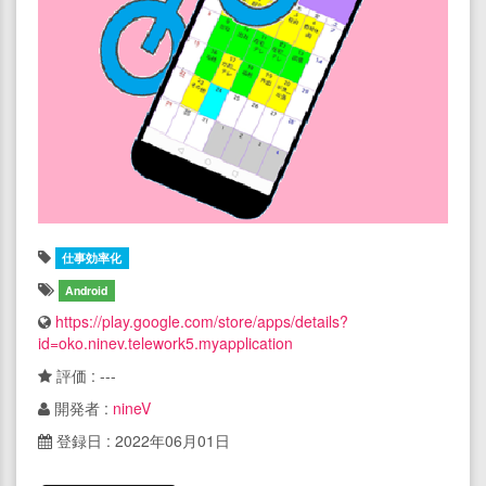
仕事効率化
Android
https://play.google.com/store/apps/details?
id=oko.ninev.telework5.myapplication
評価 : ---
開発者 :
nineV
登録日 : 2022年06月01日