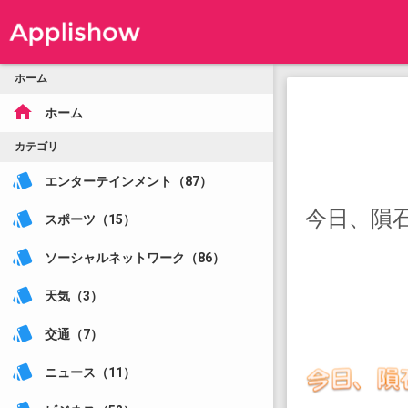
ホーム
home
ホーム
カテゴリ
style
エンターテインメント（87）
今日、隕
style
スポーツ（15）
style
ソーシャルネットワーク（86）
style
天気（3）
style
交通（7）
style
ニュース（11）