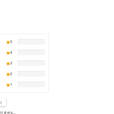
5
4
3
2
1
く
りません。