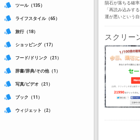
隕石が落ちる確率
style
ツール（135）
「再読み込みする
運が悪いという自
style
ライフスタイル（65）
style
旅行（18）
スクリー
style
ショッピング（17）
style
フード/ドリンク（21）
style
辞書/辞典/その他（1）
style
写真/ビデオ（21）
style
ブック（11）
style
ウィジェット（2）