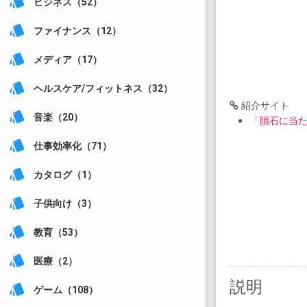
style
ビジネス（52）
style
ファイナンス（12）
style
メディア（17）
style
ヘルスケア/フィットネス（32）
紹介サイト
style
音楽（20）
「隕石に当た
style
仕事効率化（71）
style
カタログ（1）
style
子供向け（3）
style
教育（53）
style
医療（2）
説明
style
ゲーム（108）