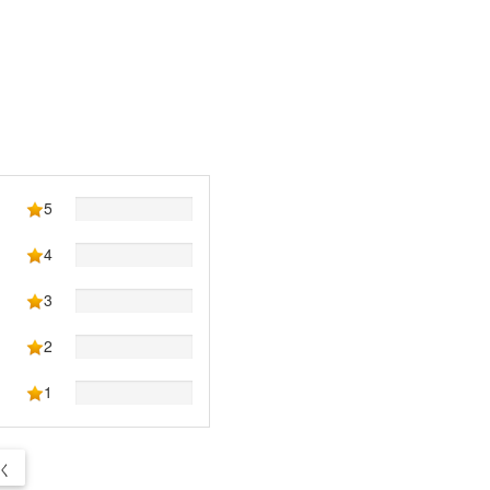
5
4
3
2
1
く