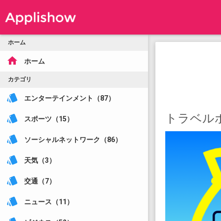
ホーム
home
ホーム
カテゴリ
style
エンターテインメント（87）
トラベル
style
スポーツ（15）
style
ソーシャルネットワーク（86）
style
天気（3）
style
交通（7）
style
ニュース（11）