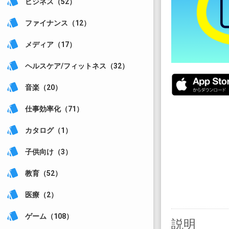
style
ビジネス（52）
style
ファイナンス（12）
style
メディア（17）
style
ヘルスケア/フィットネス（32）
style
音楽（20）
style
仕事効率化（71）
style
カタログ（1）
style
子供向け（3）
style
教育（52）
style
医療（2）
style
ゲーム（108）
説明