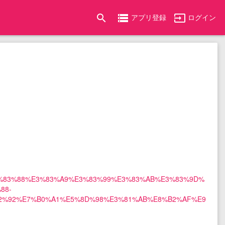
search
storage
input
アプリ登録
ログイン
pp/%E3%83%88%E3%83%A9%E3%83%99%E3%83%AB%E3%83%9D%
88-
2%92%E7%B0%A1%E5%8D%98%E3%81%AB%E8%B2%AF%E9