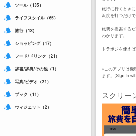
style
ツール（135）
旅行に行くときに
沢度を打つだけで
style
ライフスタイル（65）
旅費を提案するだ
style
旅行（18）
わかります。
style
ショッピング（17）
トラポジを使えば
style
フード/ドリンク（21）
style
※このアプリは機種
辞書/辞典/その他（1）
ます。(Sign in 
style
写真/ビデオ（21）
スクリー
style
ブック（11）
style
ウィジェット（2）