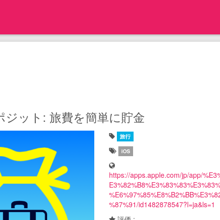
ポジット: 旅費を簡単に貯金
旅行
iOS
https://apps.apple.com/jp/a
E3%82%B8%E3%83%83%E3%83%
%E6%97%85%E8%B2%BB%E3%8
%87%91/id1482878547?l=ja&ls=1
評価 : ---