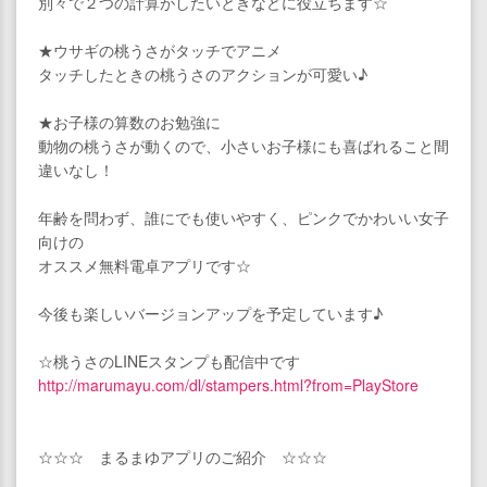
別々で２つの計算がしたいときなどに役立ちます☆
★ウサギの桃うさがタッチでアニメ
タッチしたときの桃うさのアクションが可愛い♪
★お子様の算数のお勉強に
動物の桃うさが動くので、小さいお子様にも喜ばれること間
違いなし！
年齢を問わず、誰にでも使いやすく、ピンクでかわいい女子
向けの
オススメ無料電卓アプリです☆
今後も楽しいバージョンアップを予定しています♪
☆桃うさのLINEスタンプも配信中です
http://marumayu.com/dl/stampers.html?from=PlayStore
☆☆☆ まるまゆアプリのご紹介 ☆☆☆