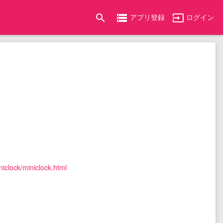
search
storage
input
アプリ登録
ログイン
iclock/miniclock.html