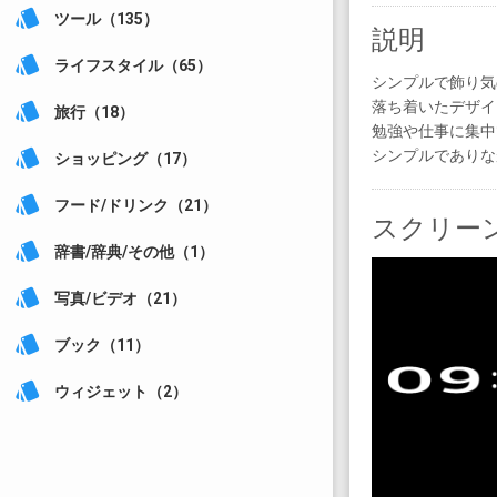
style
ツール（135）
説明
style
ライフスタイル（65）
シンプルで飾り気
落ち着いたデザイ
style
旅行（18）
勉強や仕事に集中
シンプルでありな
style
ショッピング（17）
style
フード/ドリンク（21）
スクリー
style
辞書/辞典/その他（1）
style
写真/ビデオ（21）
style
ブック（11）
style
ウィジェット（2）