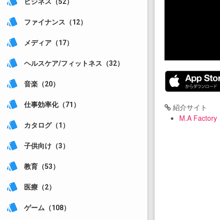
style
ビジネス（52）
style
ファイナンス（12）
style
メディア（17）
style
ヘルスケア/フィットネス（32）
style
音楽（20）
style
仕事効率化（71）
紹介サイト
M.A Factory
style
カタログ（1）
style
子供向け（3）
style
教育（53）
style
医療（2）
style
ゲーム（108）