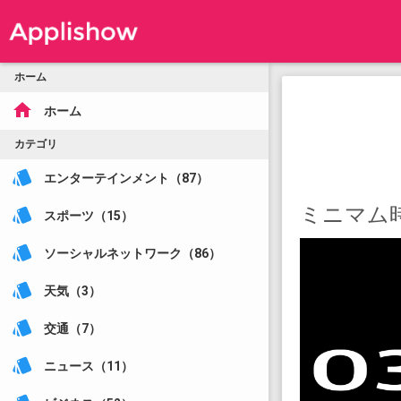
ホーム
home
ホーム
カテゴリ
style
エンターテインメント（87）
ミニマム
style
スポーツ（15）
style
ソーシャルネットワーク（86）
style
天気（3）
style
交通（7）
style
ニュース（11）