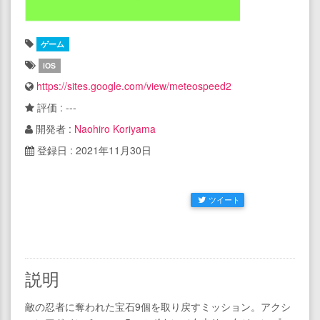
ゲーム
iOS
https://sites.google.com/view/meteospeed2
評価 : ---
開発者 :
Naohiro Koriyama
登録日 : 2021年11月30日
ツイート
説明
敵の忍者に奪われた宝石9個を取り戻すミッション。アクシ