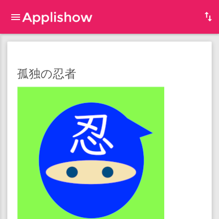
孤独の忍者