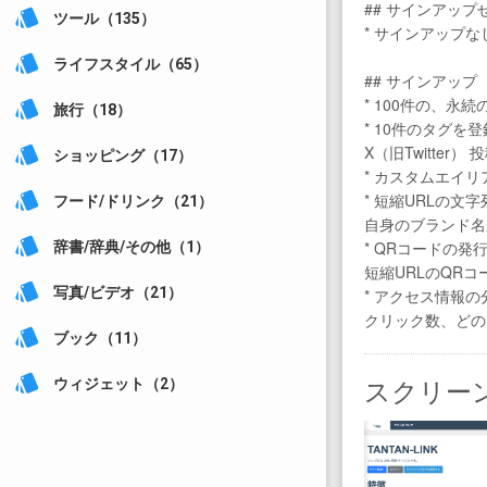
## サインアッ
style
ツール（135）
* サインアップ
style
ライフスタイル（65）
## サインアッ
* 100件の、永
style
旅行（18）
* 10件のタグを
X（旧Twitte
style
ショッピング（17）
* カスタムエイ
style
* 短縮URLの
フード/ドリンク（21）
自身のブランド名
style
* QRコードの発
辞書/辞典/その他（1）
短縮URLのQR
style
写真/ビデオ（21）
* アクセス情報の
クリック数、どの
style
ブック（11）
style
スクリー
ウィジェット（2）