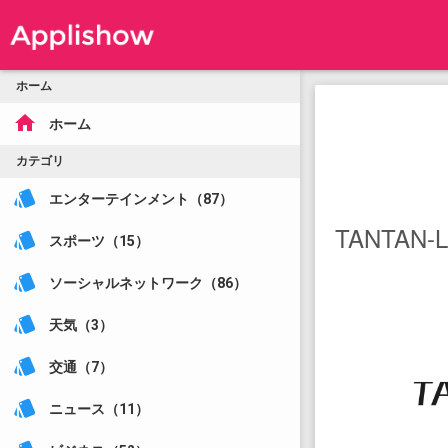
ホーム
home
ホーム
カテゴリ
style
エンターテインメント（87）
TANTAN-L
style
スポーツ（15）
style
ソーシャルネットワーク（86）
style
天気（3）
style
交通（7）
style
ニュース（11）