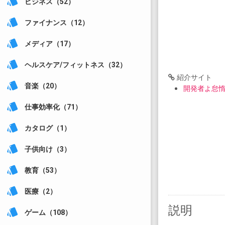
style
ビジネス（52）
style
ファイナンス（12）
style
メディア（17）
style
ヘルスケア/フィットネス（32）
紹介サイト
style
音楽（20）
開発者よ怠
style
仕事効率化（71）
style
カタログ（1）
style
子供向け（3）
style
教育（53）
style
医療（2）
説明
style
ゲーム（108）