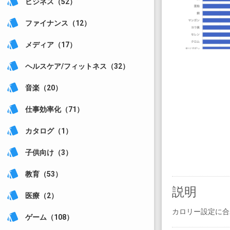
style
ビジネス（52）
style
ファイナンス（12）
style
メディア（17）
style
ヘルスケア/フィットネス（32）
style
音楽（20）
style
仕事効率化（71）
style
カタログ（1）
style
子供向け（3）
style
教育（53）
説明
style
医療（2）
カロリー設定に合
style
ゲーム（108）