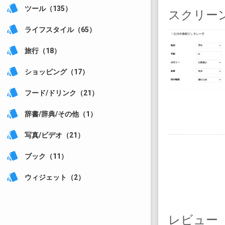
style
ツール（135）
スクリー
style
ライフスタイル（65）
style
旅行（18）
style
ショッピング（17）
style
フード/ドリンク（21）
style
辞書/辞典/その他（1）
style
写真/ビデオ（21）
style
ブック（11）
style
ウィジェット（2）
レビュー