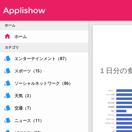
ホーム
home
ホーム
カテゴリ
style
エンターテインメント（87）
１日分の
style
スポーツ（15）
style
ソーシャルネットワーク（86）
style
天気（3）
style
交通（7）
style
ニュース（11）