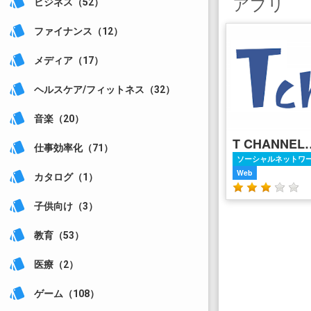
アプリ
style
ビジネス（52）
style
ファイナンス（12）
style
メディア（17）
style
ヘルスケア/フィットネス（32）
style
音楽（20）
T CHANN
style
仕事効率化（71）
ソーシャルネットワ
Web
style
カタログ（1）
style
子供向け（3）
style
教育（53）
style
医療（2）
style
ゲーム（108）