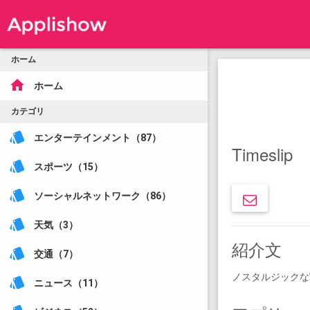
ホーム
home
ホーム
カテゴリ
style
エンターテインメント（87）
Timeslip
style
スポーツ（15）
style
ソーシャルネットワーク（86）
style
天気（3）
紹介文
style
交通（7）
ノスタルジックな
style
ニュース（11）