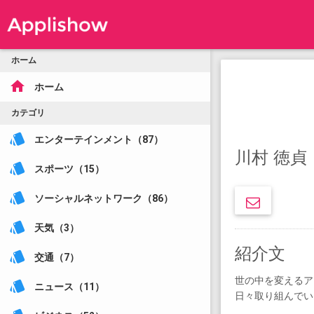
ホーム
home
ホーム
カテゴリ
style
エンターテインメント（87）
川村 徳貞
style
スポーツ（15）
style
ソーシャルネットワーク（86）
style
天気（3）
紹介文
style
交通（7）
世の中を変えるア
style
ニュース（11）
日々取り組んでい