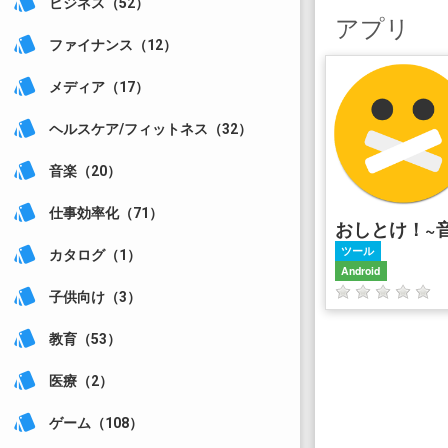
style
ビジネス（52）
アプリ
style
ファイナンス（12）
style
メディア（17）
style
ヘルスケア/フィットネス（32）
style
音楽（20）
style
仕事効率化（71）
style
ツール
カタログ（1）
Android
style
子供向け（3）
style
教育（53）
style
医療（2）
style
ゲーム（108）