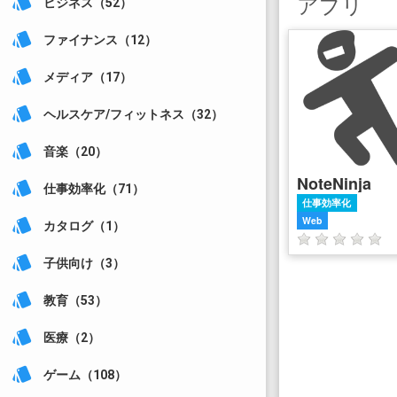
アプリ
style
ビジネス（52）
style
ファイナンス（12）
style
メディア（17）
style
ヘルスケア/フィットネス（32）
style
音楽（20）
NoteNinja
style
仕事効率化（71）
仕事効率化
Web
style
カタログ（1）
style
子供向け（3）
style
教育（53）
style
医療（2）
style
ゲーム（108）