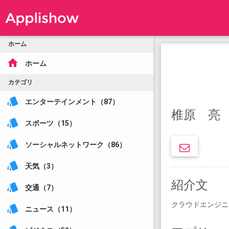
ホーム
home
ホーム
カテゴリ
style
エンターテインメント（87）
椎原 亮
style
スポーツ（15）
style
ソーシャルネットワーク（86）
style
天気（3）
紹介文
style
交通（7）
クラウドエンジニ
style
ニュース（11）