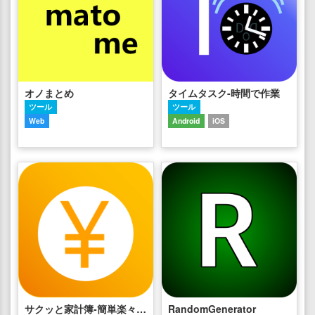
オノまとめ
タイムタスク-時間で作業
ツール
ツール
Web
Android
iOS
サクッと家計簿-簡単楽々おこづかい帳
RandomGenerator