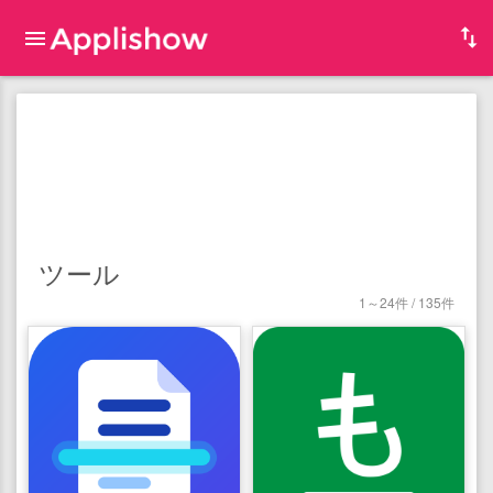
ツール
1～24件 / 135件