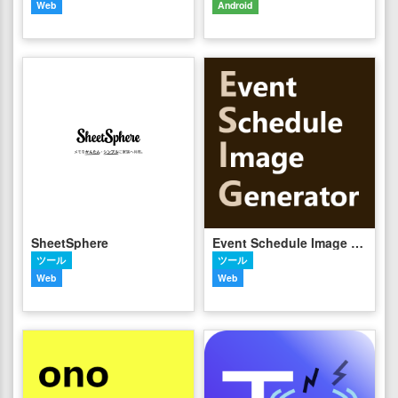
Web
Android
SheetSphere
Event Schedule Image Generator
ツール
ツール
Web
Web