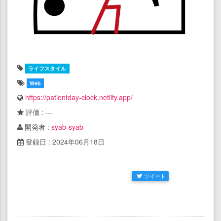
ライフスタイル
Web
https://patientday-clock.netlify.app/
評価 : ---
開発者 :
syab-syab
登録日 : 2024年06月18日
ツイート