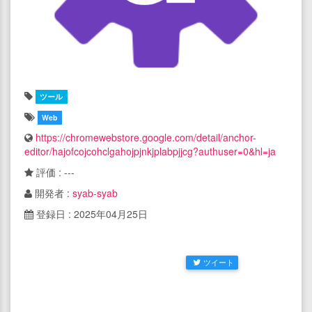
ツール
Web
https://chromewebstore.google.com/detail/anchor-
editor/hajofcojcohclgahojpjnkjplabpjjcg?authuser=0&hl=ja
評価 : ---
開発者 :
syab-syab
登録日 : 2025年04月25日
ツイート