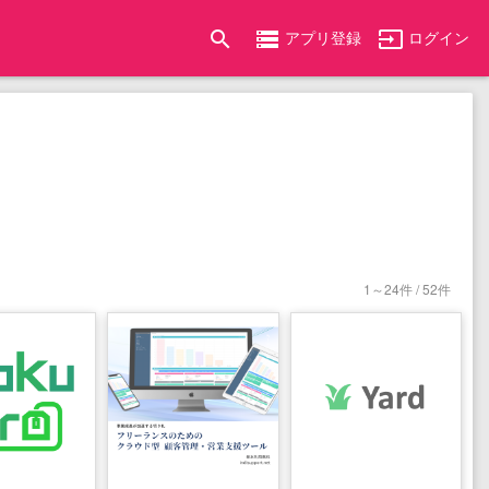
search
storage
input
アプリ登録
ログイン
1～24件 / 52件