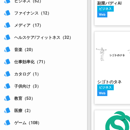
style
ビジネス（52）
副業バディAI
ビジネス
style
ファイナンス（12）
Web
style
メディア（17）
style
ヘルスケア/フィットネス（32）
style
音楽（20）
style
仕事効率化（71）
style
カタログ（1）
シゴトのタネ
style
子供向け（3）
ビジネス
Web
style
教育（53）
style
医療（2）
style
ゲーム（108）