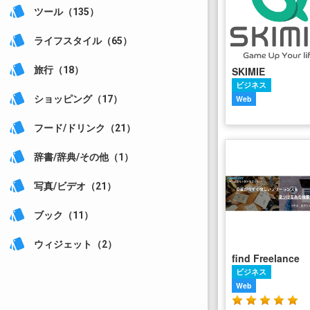
style
ツール（135）
style
ライフスタイル（65）
style
SKIMIE
旅行（18）
ビジネス
style
Web
ショッピング（17）
style
フード/ドリンク（21）
style
辞書/辞典/その他（1）
style
写真/ビデオ（21）
style
ブック（11）
style
ウィジェット（2）
find Freelance
ビジネス
Web