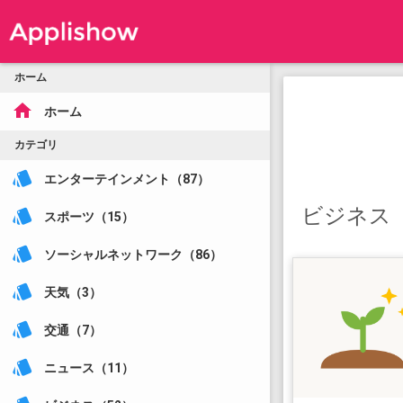
ホーム
home
ホーム
カテゴリ
style
エンターテインメント（87）
ビジネス
style
スポーツ（15）
style
ソーシャルネットワーク（86）
style
天気（3）
style
交通（7）
style
ニュース（11）