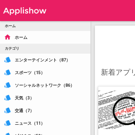
ホーム
home
ホーム
カテゴリ
style
エンターテインメント（87）
新着アプ
style
スポーツ（15）
style
ソーシャルネットワーク（86）
style
天気（3）
style
交通（7）
style
ニュース（11）