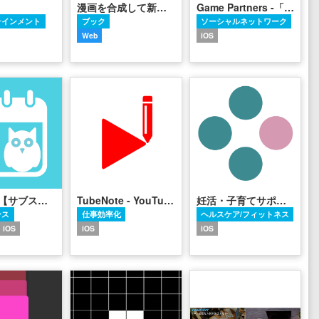
漫画を合成して新たな漫画を発掘
Game Partners -「ゲームスキル」を売り買いできるアプリ
テインメント
ブック
ソーシャルネットワーク
Web
iOS
さぶすく【サブスクリプション（課金・固定費）をお得に管理】
TubeNote - YouTubeを見ながらメモできるアプリ
妊活・子育てサポートアプリ COTETE[コテテ]
ンス
仕事効率化
ヘルスケア/フィットネス
iOS
iOS
iOS