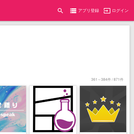
search
storage
input
アプリ登録
ログイン
361～384件 / 871件