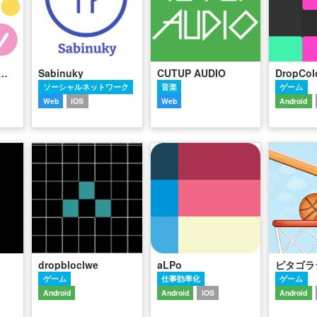
O - タスクを家族や友達と共有するTodoアプリ
Sabinuky
CUTUP AUDIO
DropCol
ソーシャルネットワーク
音楽
ゲーム
Web
iOS
Web
Android
dropbloclwe
aLPo
ピタゴラ
ゲーム
仕事効率化
ゲーム
Android
Android
iOS
Android