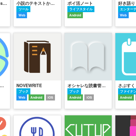
OCRシステム Vision API arr.by LOM
小説のテキストから縦書きＰＤＦを作成
ポイ活ノート
好き語り
ツール
ライフスタイル
エンター
Web
Android
Web
リソク ～ メルカリのリアルタイム検索アプリ
NOVEWRITE
オシャレな読書管理 Yomoo
ブック
ブック
ファイナ
Web
Android
iOS
Android
iOS
Android