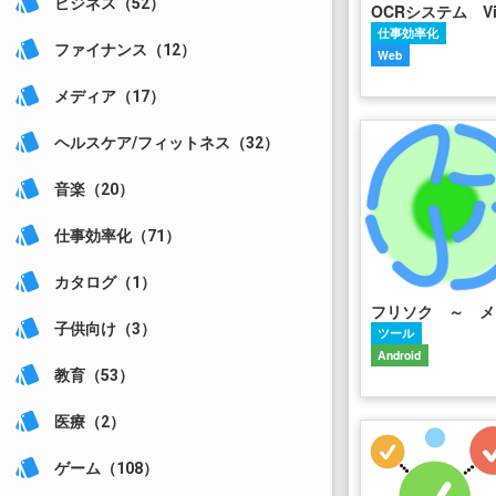
style
ビジネス（52）
仕事効率化
style
ファイナンス（12）
Web
style
メディア（17）
style
ヘルスケア/フィットネス（32）
style
音楽（20）
style
仕事効率化（71）
style
カタログ（1）
フ
style
子供向け（3）
ツール
Android
style
教育（53）
style
医療（2）
style
ゲーム（108）