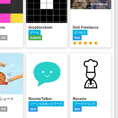
ors
dropblockset
find Freelance
ゲーム
ビジネス
iOS
Android
Web
シュート
RoomyTalker
Recette
ソーシャルネットワーク
フード/ドリンク
iOS
Web
Web